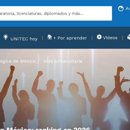
A
Videos
+ Por aprender
UNITEC hoy
ógica de México
/
Vida universitaria