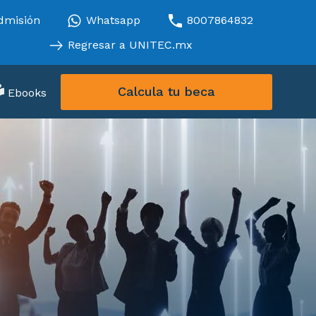
dmisión
Whatsapp
8007864832
Regresar a UNITEC.mx
Calcula tu beca
Ebooks