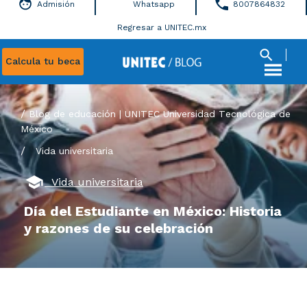
Admisión
Whatsapp
8007864832
Regresar a UNITEC.mx
Calcula tu beca
Blog de educación | UNITEC Universidad Tecnológica de
México
/
Vida universitaria
Vida universitaria
Día del Estudiante en México: Historia
y razones de su celebración