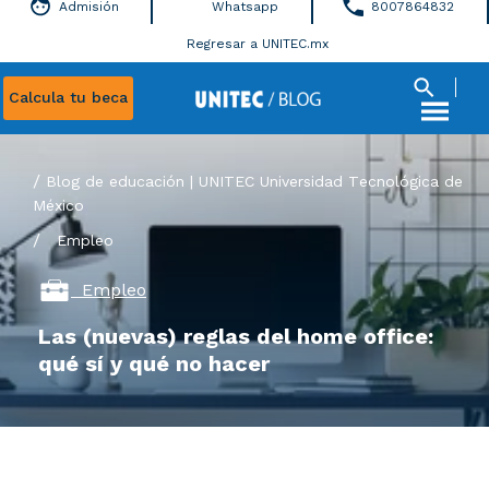
Admisión
Whatsapp
8007864832
Regresar a UNITEC.mx
Calcula tu beca
Blog de educación | UNITEC Universidad Tecnológica de
México
/
Empleo
Empleo
Las (nuevas) reglas del home office:
qué sí y qué no hacer