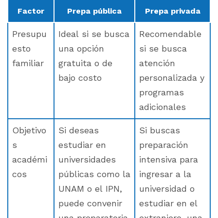
Factor
Prepa pública
Prepa privada
Presupu
Ideal si se busca
Recomendable
esto
una opción
si se busca
familiar
gratuita o de
atención
bajo costo
personalizada y
programas
adicionales
Objetivo
Si deseas
Si buscas
s
estudiar en
preparación
académi
universidades
intensiva para
cos
públicas como la
ingresar a la
UNAM o el IPN,
universidad o
puede convenir
estudiar en el
una preparatoria
extranjero, una