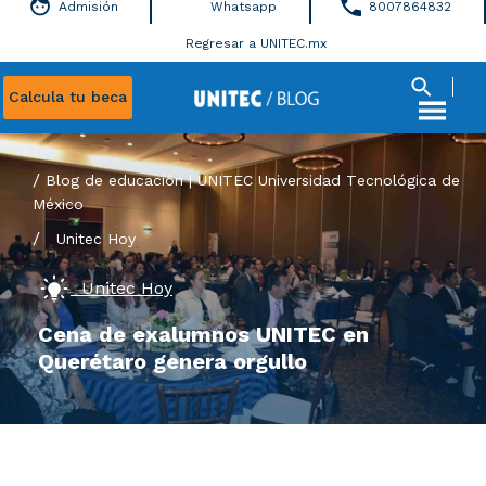
Admisión
Whatsapp
8007864832
Regresar a UNITEC.mx
Calcula tu beca
Blog de educación | UNITEC Universidad Tecnológica de
México
/
Unitec Hoy
Unitec Hoy
Cena de exalumnos UNITEC en
Querétaro genera orgullo