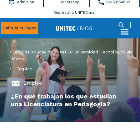
Admisión
Whatsapp
8007864832
Regresar a UNITEC.mx
Calcula tu beca
Blog de educación | UNITEC Universidad Tecnológica de
México
/
Empleo
Empleo
¿En qué trabajan los que estudian
una Licenciatura en Pedagogía?