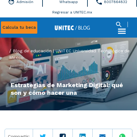
Admisión
Whatsapp
8007864832
Regresar a UNITEC.mx
Calcula tu beca
Blog de educación | UNITEC Universidad Tecnológica de
México
/
Estrategias de Marketing Digital: qué
son y cómo hacer una
Compartir: