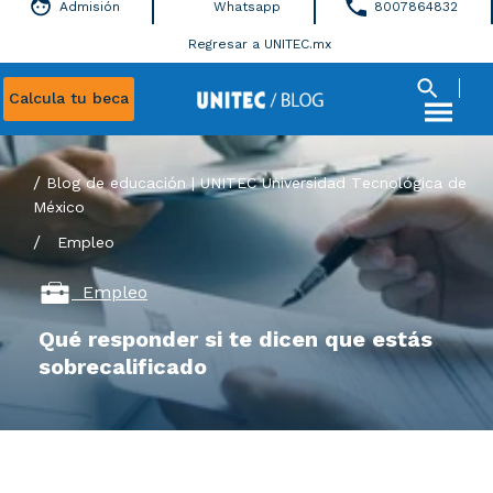
Admisión
Whatsapp
8007864832
Regresar a UNITEC.mx
Calcula tu beca
Blog de educación | UNITEC Universidad Tecnológica de
México
/
Empleo
Empleo
Qué responder si te dicen que estás
sobrecalificado