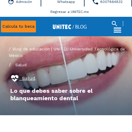
Admisión
Whatsapp
8007864832
Regresar a UNITEC.mx
Calcula tu beca
Blog de educación | UNITEC Universidad Tecnológica de
México
/
Salud
Salud
Lo que debes saber sobre el
blanqueamiento dental