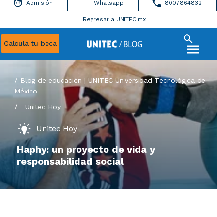
Admisión
Whatsapp
8007864832
Regresar a UNITEC.mx
Calcula tu beca
Blog de educación | UNITEC Universidad Tecnológica de
México
/
Unitec Hoy
Unitec Hoy
Haphy: un proyecto de vida y
responsabilidad social