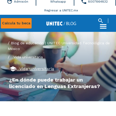
Admisión
Whatsapp
8007864832
Regresar a UNITEC.mx
Calcula tu beca
Blog de educación | UNITEC Universidad Tecnológica de
México
/
Vida universitaria
Vida universitaria
¿En dónde puede trabajar un
licenciado en Lenguas Extranjeras?