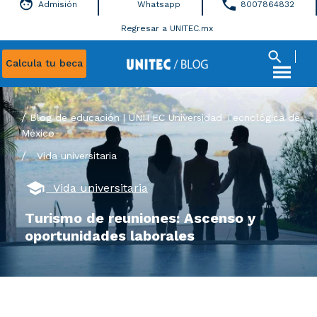
Admisión
Whatsapp
8007864832
Regresar a UNITEC.mx
Calcula tu beca
Blog de educación | UNITEC Universidad Tecnológica de
México
/
Vida universitaria
Vida universitaria
Turismo de reuniones: Ascenso y
oportunidades laborales