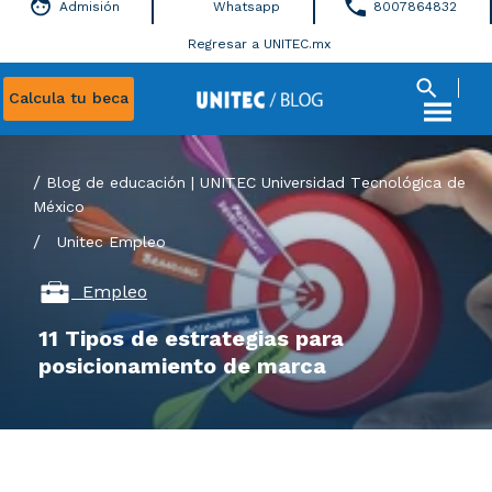
Admisión
Whatsapp
8007864832
Regresar a UNITEC.mx
Calcula tu beca
Blog de educación | UNITEC Universidad Tecnológica de
México
/
Unitec
Empleo
Empleo
11 Tipos de estrategias para
posicionamiento de marca