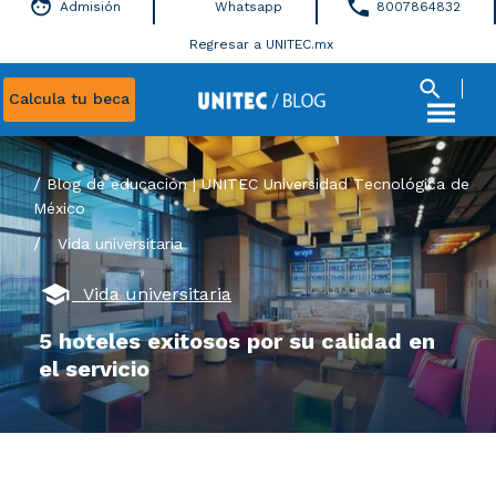
Admisión
Whatsapp
8007864832
Regresar a UNITEC.mx
Calcula tu beca
Blog de educación | UNITEC Universidad Tecnológica de
México
/
Vida universitaria
Vida universitaria
5 hoteles exitosos por su calidad en
el servicio