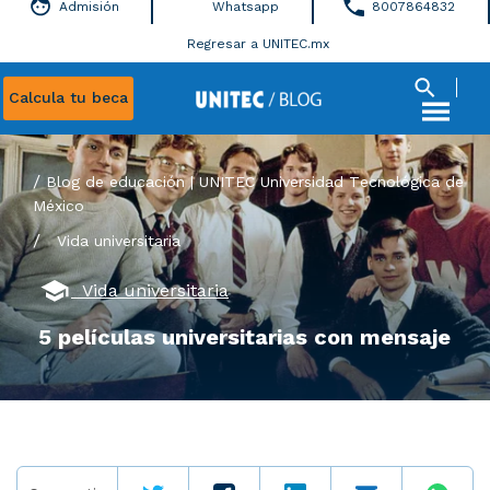
Admisión
Whatsapp
8007864832
Regresar a UNITEC.mx
Calcula tu beca
Blog de educación | UNITEC Universidad Tecnológica de
México
/
Vida universitaria
Vida universitaria
5 películas universitarias con mensaje