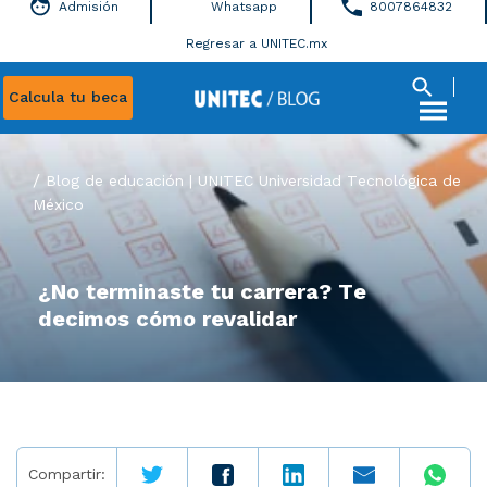
Admisión
Whatsapp
8007864832
Regresar a UNITEC.mx
Calcula tu beca
Blog de educación | UNITEC Universidad Tecnológica de
México
¿No terminaste tu carrera? Te
decimos cómo revalidar
Compartir: