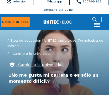
Admisión
Whatsapp
8007864832
Regresar a UNITEC.mx
Calcula tu beca
Blog de educación | UNITEC Universidad Tecnológica de
México
/
Camino a la universidad
Camino a la universidad
¿No me gusta mi carrera o es sólo un
momento difícil?