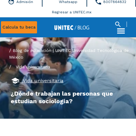
Admisión
Whatsapp
8007864832
Regresar a UNITEC.mx
Calcula tu beca
Blog de educación | UNITEC Universidad Tecnológica de
México
/
Vida universitaria
Vida universitaria
¿Dónde trabajan las personas que
estudian sociología?