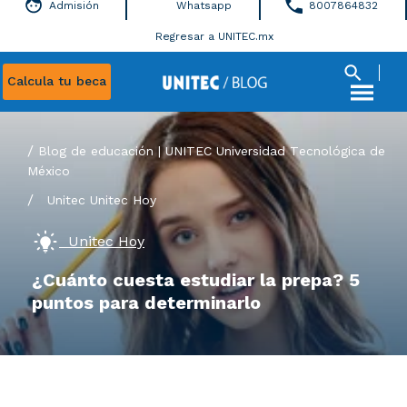
Admisión
Whatsapp
8007864832
Regresar a UNITEC.mx
Calcula tu beca
Blog de educación | UNITEC Universidad Tecnológica de
México
/
Unitec
Unitec Hoy
Unitec Hoy
¿Cuánto cuesta estudiar la prepa? 5
puntos para determinarlo