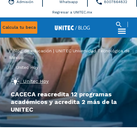
Admisión
Whatsapp
8007864832
Regresar a UNITEC.mx
Calcula tu beca
Blog de educación | UNITEC Universidad Tecnológica de
México
/
Unitec Hoy
Unitec Hoy
CACECA reacredita 12 programas
académicos y acredita 2 más de la
UNITEC