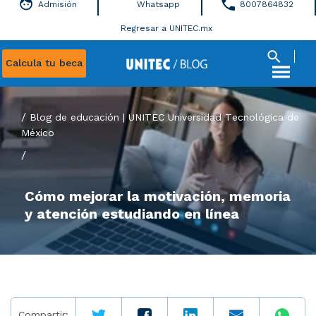
Admisión
Whatsapp
8007864832
Regresar a UNITEC.mx
Calcula tu beca
Blog de educación | UNITEC Universidad Tecnológica de
México
/
Cómo mejorar la motivación, memoria
y atención estudiando en línea
Compartir: