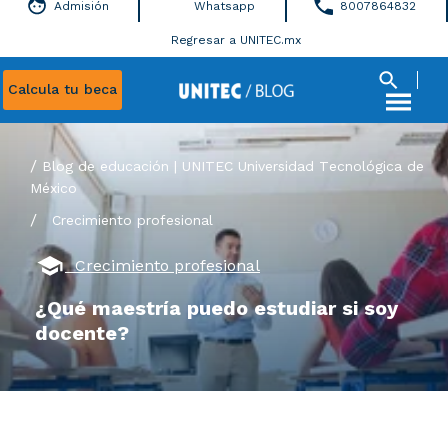
Admisión
Whatsapp
8007864832
Regresar a UNITEC.mx
Calcula tu beca
Blog de educación | UNITEC Universidad Tecnológica de
México
/
Crecimiento profesional
Crecimiento profesional
¿Qué maestría puedo estudiar si soy
docente?