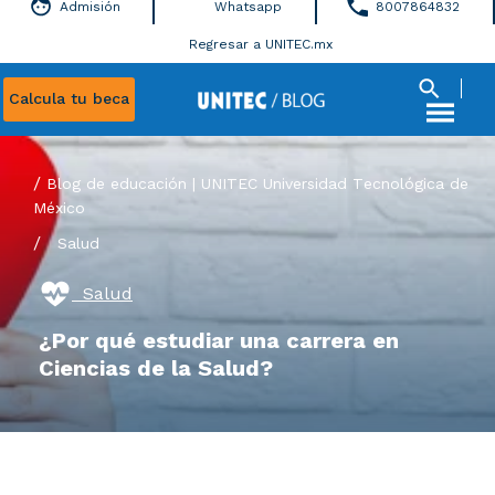
Admisión
Whatsapp
8007864832
Regresar a UNITEC.mx
Calcula tu beca
Blog de educación | UNITEC Universidad Tecnológica de
México
/
Salud
Salud
¿Por qué estudiar una carrera en
Ciencias de la Salud?