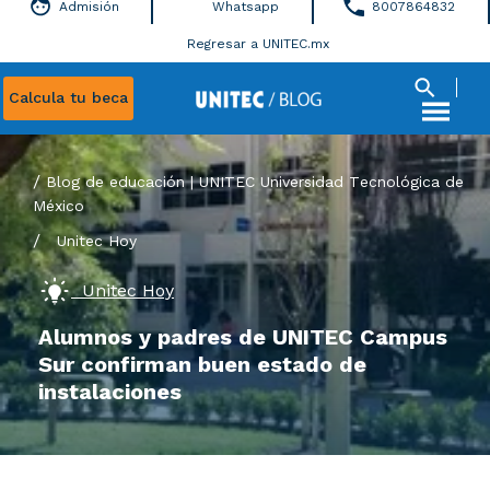
Admisión
Whatsapp
8007864832
Regresar a UNITEC.mx
Calcula tu beca
Blog de educación | UNITEC Universidad Tecnológica de
México
/
Unitec Hoy
Unitec Hoy
Alumnos y padres de UNITEC Campus
Sur confirman buen estado de
instalaciones