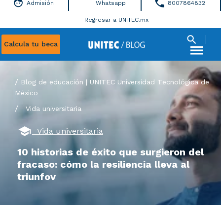
Admisión
Whatsapp
8007864832
Regresar a UNITEC.mx
Calcula tu beca
Blog de educación | UNITEC Universidad Tecnológica de
México
/
Vida universitaria
Vida universitaria
10 historias de éxito que surgieron del
fracaso: cómo la resiliencia lleva al
triunfov