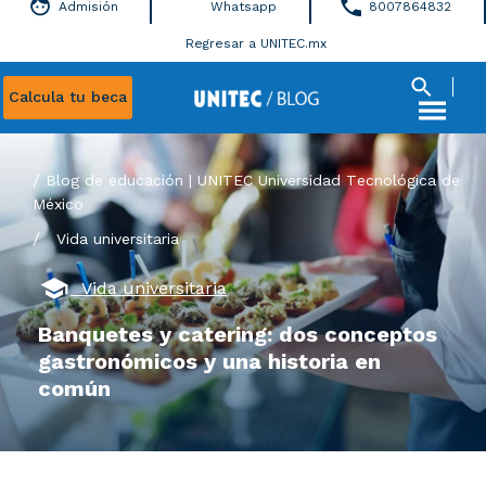
Admisión
Whatsapp
8007864832
Regresar a UNITEC.mx
Calcula tu beca
Blog de educación | UNITEC Universidad Tecnológica de
México
/
Vida universitaria
Vida universitaria
Banquetes y catering: dos conceptos
gastronómicos y una historia en
común