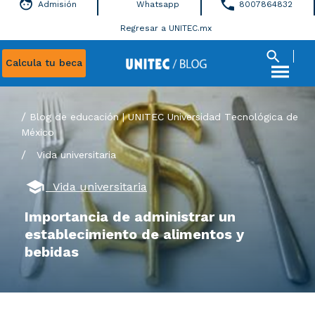
Admisión
Whatsapp
8007864832
Regresar a UNITEC.mx
Calcula tu beca
Blog de educación | UNITEC Universidad Tecnológica de
México
/
Vida universitaria
Vida universitaria
Importancia de administrar un
establecimiento de alimentos y
bebidas