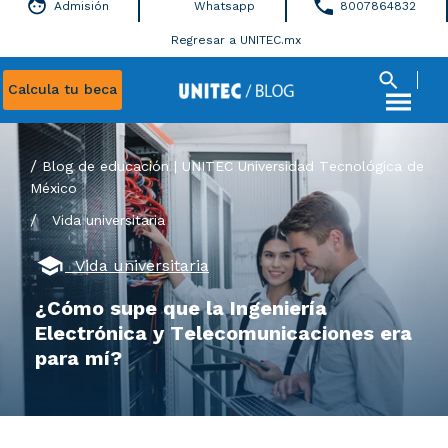
Admisión
Whatsapp
8007864832
Regresar a UNITEC.mx
Calcula tu beca
Blog de educación | UNITEC Universidad Tecnológica de
México
/
Vida universitaria
Vida universitaria
¿Cómo supe que la Ingeniería
Electrónica y Telecomunicaciones era
para mí?