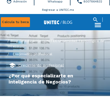
Admisión
Whatsapp
8007864832
Regresar a UNITEC.mx
Calcula tu beca
Blog de educación | UNITEC Universidad Tecnológica de
México
/
Crecimiento profesional
Crecimiento profesional
¿Por qué especializarte en
Inteligencia de Negocios?