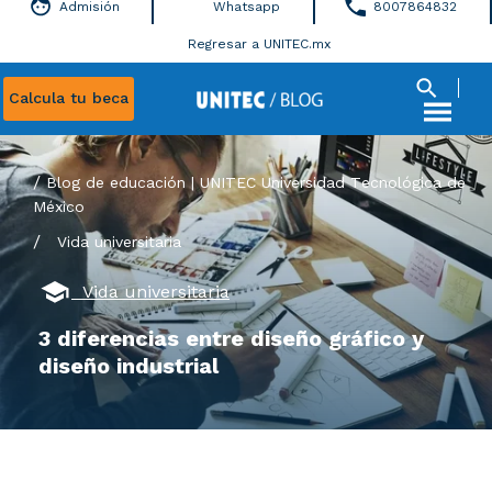
Admisión
Whatsapp
8007864832
Regresar a UNITEC.mx
Calcula tu beca
Blog de educación | UNITEC Universidad Tecnológica de
México
/
Vida universitaria
Vida universitaria
3 diferencias entre diseño gráfico y
diseño industrial