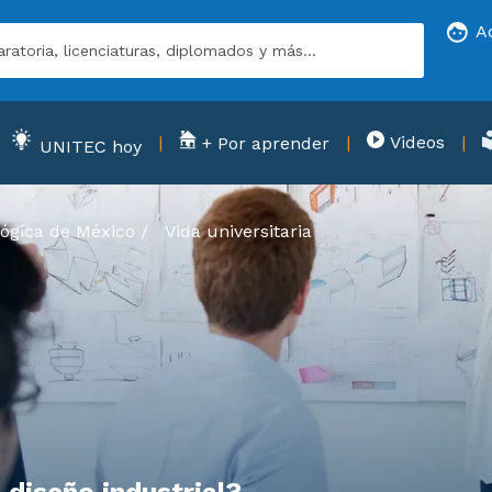
A
Videos
+ Por aprender
UNITEC hoy
ógica de México
/
Vida universitaria