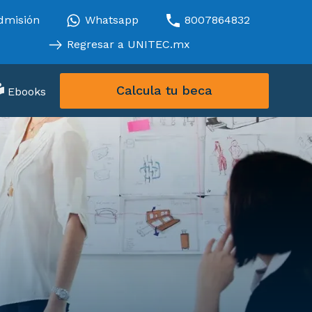
dmisión
Whatsapp
8007864832
Regresar a UNITEC.mx
Calcula tu beca
Ebooks