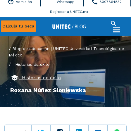
Admisión
Whatsapp
8007864832
Regresar a UNITEC.mx
Calcula tu beca
Blog de educación | UNITEC Universidad Tecnológica de
México
/
Historias de éxito
Historias de éxito
Roxana Núñez Sloniewska