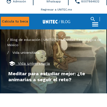
Admisión
Whatsapp
8007864832
Regresar a UNITEC.mx
Calcula tu beca
Blog de educación | UNITEC Universidad Tecnológica de
México
/
Vida universitaria
Vida universitaria
Meditar para estudiar mejor: ¿te
animarías a seguir el reto?