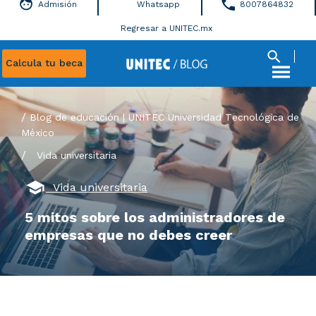
Admisión
Whatsapp
8007864832
Regresar a UNITEC.mx
Calcula tu beca
Blog de educación | UNITEC Universidad Tecnológica de
México
/
Vida universitaria
Vida universitaria
5 mitos sobre los administradores de
empresas que no debes creer