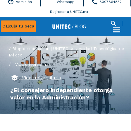
Admisión
Whatsapp
8007864832
Regresar a UNITEC.mx
Calcula tu beca
Blog de educación | UNITEC Universidad Tecnológica de
México
/
Vida universitaria
Vida universitaria
¿El consejero independiente otorga
valor en la Administración?