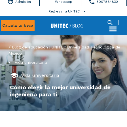
Admisión
Whatsapp
8007864832
Regresar a UNITEC.mx
Calcula tu beca
Blog de educación | UNITEC Universidad Tecnológica de
México
/
Vida universitaria
Vida universitaria
Cómo elegir la mejor universidad de
ingeniería para ti