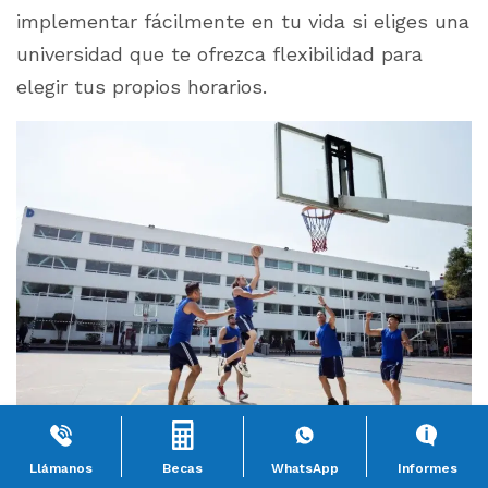
implementar fácilmente en tu vida si eliges una
universidad que te ofrezca flexibilidad para
elegir tus propios horarios.
Llámanos
Becas
WhatsApp
Informes
10. Asegúrate que tenga actividades