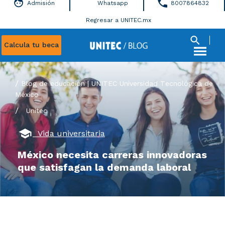
Admisión
Whatsapp
8007864832
Regresar a UNITEC.mx
Calcula tu beca
Blog de educación | UNITEC Universidad Tecnológica de
México
/
Unitec
Vida universitaria
México necesita carreras innovadoras
que satisfagan la demanda laboral