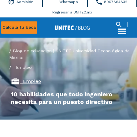
Admisión
Whatsapp
8007864832
Regresar a UNITEC.mx
Calcula tu beca
Blog de educación | UNITEC Universidad Tecnológica de
México
/
Empleo
Empleo
10 habilidades que todo ingeniero
necesita para un puesto directivo