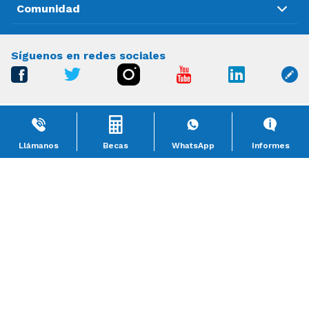
Comunidad
Síguenos en redes sociales
Acuerdo Secretarial 142 de la SEP de la fecha 24 de Octubre
de 1988 Universidad Tecnológica de México. Derechos
Reservados 2018 UNITEC®. Av. Marina Nacional 180, Anáhuac I
Llámanos
Becas
WhatsApp
Informes
sección, Delegación Miguel Hidalgo, Ciudad de México, C.P.
11320..
Términos y Condiciones
Políticas de privacidad
Comunidad UNITEC®
Portal Administrativo