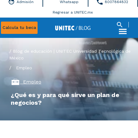
Admisión
Whatsapp
8007864832
Regresar a UNITEC.mx
Calcula tu beca
Blog de educación | UNITEC Universidad Tecnológica de
México
/
Empleo
Empleo
¿Qué es y para qué sirve un plan de
negocios?