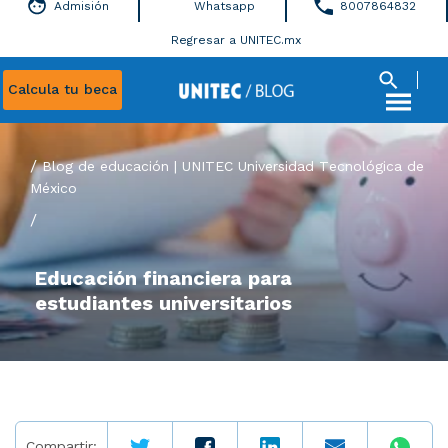
Admisión
Whatsapp
8007864832
Regresar a UNITEC.mx
Calcula tu beca
Blog de educación | UNITEC Universidad Tecnológica de
México
/
Educación financiera para
estudiantes universitarios
Compartir: