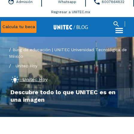
Admisión
Whatsapp
8007864832
Regresar a UNITEC.mx
Calcula tu beca
Blog de educación | UNITEC Universidad Tecnológica de
México
/
Unitec Hoy
Unitec Hoy
Descubre todo lo que UNITEC es en
una imagen