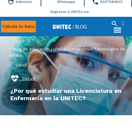
Admisión
Whatsapp
8007864832
Regresar a UNITEC.mx
Calcula tu beca
Blog de educación | UNITEC Universidad Tecnológica de
México
/
Salud
Salud
¿Por qué estudiar una Licenciatura en
Enfermería en la UNITEC?