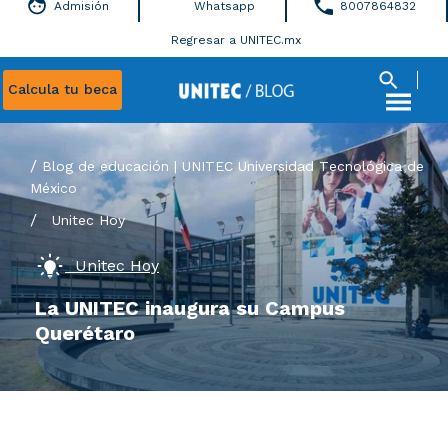
Admisión
Whatsapp
8007864832
Regresar a UNITEC.mx
Calcula tu beca
Blog de educación | UNITEC Universidad Tecnológica de
México
/
Unitec Hoy
Unitec Hoy
La UNITEC inaugura su Campus
Querétaro