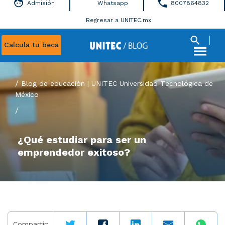
Admisión
Whatsapp
8007864832
Regresar a UNITEC.mx
Calcula tu beca
Blog de educación | UNITEC Universidad Tecnológica de
México
/
¿Qué estudiar para ser un
emprendedor exitoso?
Compartir: