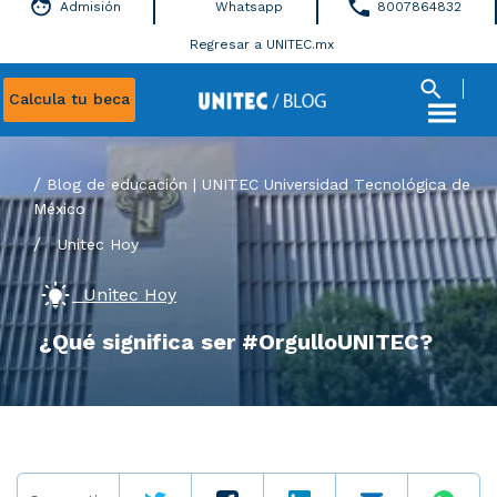
Admisión
Whatsapp
8007864832
Regresar a UNITEC.mx
Calcula tu beca
Blog de educación | UNITEC Universidad Tecnológica de
México
/
Unitec Hoy
Unitec Hoy
¿Qué significa ser #OrgulloUNITEC?