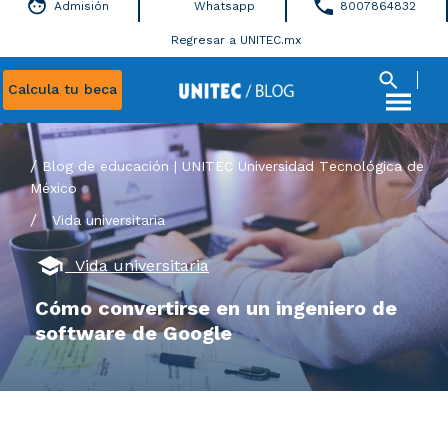
Admisión
Whatsapp
8007864832
Regresar a UNITEC.mx
Calcula tu beca
Blog de educación | UNITEC Universidad Tecnológica de
México
/
Vida universitaria
Vida universitaria
Cómo convertirse en un ingeniero de
software de Google