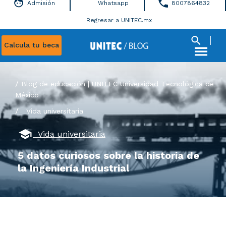
Admisión
Whatsapp
8007864832
Regresar a UNITEC.mx
Calcula tu beca
Blog de educación | UNITEC Universidad Tecnológica de
México
/
Vida universitaria
Vida universitaria
5 datos curiosos sobre la historia de
la Ingeniería Industrial