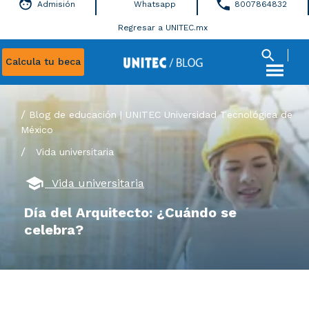
Admisión
Whatsapp
8007864832
Regresar a UNITEC.mx
Calcula tu beca
Blog de educación | UNITEC Universidad Tecnológica de
México
/
Vida universitaria
Vida universitaria
Día del Arquitecto: ¿Cuándo se
celebra?