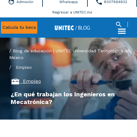
Admisión
Whatsapp
8007864832
Regresar a UNITEC.mx
Calcula tu beca
Blog de educación | UNITEC Universidad Tecnológica de
México
/
Empleo
Empleo
¿En qué trabajan los Ingenieros en
Mecatrónica?