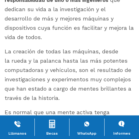
responsabilidad de uno o más ingenieros
dedican su vida a la investigación y el
desarrollo de más y mejores máquinas y
dispositivos cuya función es facilitar y mejora la
vida de todos.
La creación de todas las máquinas, desde
la rueda y la palanca hasta las más potentes
computadoras y vehículos, son el resultado de
investigaciones y experimentos muy complejos
que han estado a cargo de mentes brillantes a
través de la historia.
Es normal que una mente activa tenga
curiosidad por estos logros y quiera poner un
poco de su parte para apoyar este crecimiento.
Llámanos
Becas
WhatsApp
Informes