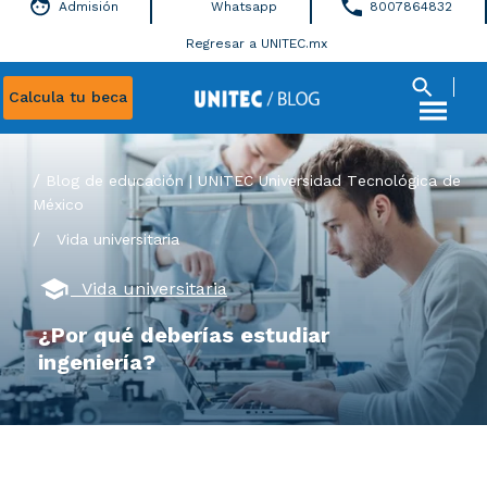
Admisión
Whatsapp
8007864832
Regresar a UNITEC.mx
Calcula tu beca
Blog de educación | UNITEC Universidad Tecnológica de
México
/
Vida universitaria
Vida universitaria
¿Por qué deberías estudiar
ingeniería?